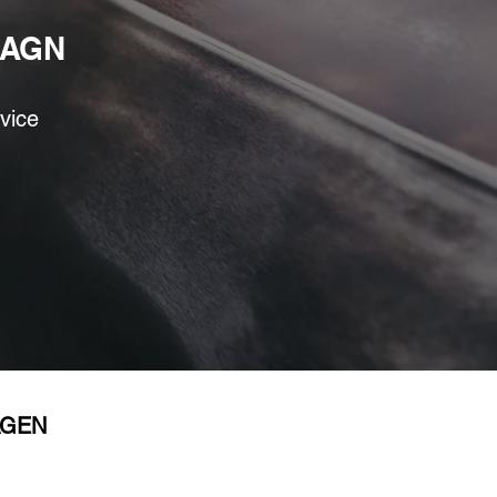
VAGN
rvice
AGEN