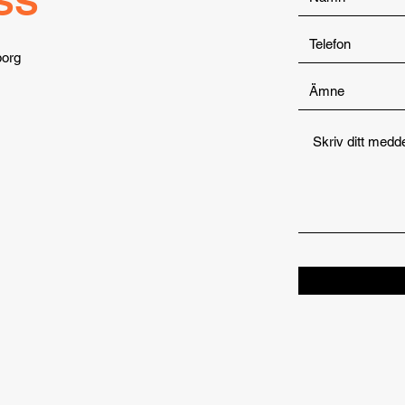
SS
borg